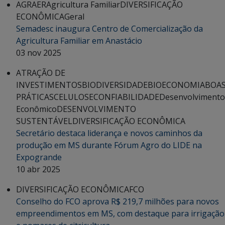
AGRAER
Agricultura Familiar
DIVERSIFICAÇÃO
ECONÔMICA
Geral
Semadesc inaugura Centro de Comercialização da
Agricultura Familiar em Anastácio
03 nov 2025
ATRAÇÃO DE
INVESTIMENTOS
BIODIVERSIDADE
BIOECONOMIA
BOA
PRÁTICAS
CELULOSE
CONFIABILIDADE
Desenvolvimento
Econômico
DESENVOLVIMENTO
SUSTENTÁVEL
DIVERSIFICAÇÃO ECONÔMICA
Secretário destaca liderança e novos caminhos da
produção em MS durante Fórum Agro do LIDE na
Expogrande
10 abr 2025
DIVERSIFICAÇÃO ECONÔMICA
FCO
Conselho do FCO aprova R$ 219,7 milhões para novos
empreendimentos em MS, com destaque para irrigação