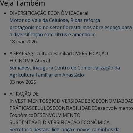
Veja Também
DIVERSIFICAÇÃO ECONÔMICA
Geral
Motor do Vale da Celulose, Ribas reforça
protagonismo no setor florestal mas abre espaço para
a diversificação com citrus e amendoim
18 mar 2026
AGRAER
Agricultura Familiar
DIVERSIFICAÇÃO
ECONÔMICA
Geral
Semadesc inaugura Centro de Comercialização da
Agricultura Familiar em Anastácio
03 nov 2025
ATRAÇÃO DE
INVESTIMENTOS
BIODIVERSIDADE
BIOECONOMIA
BOA
PRÁTICAS
CELULOSE
CONFIABILIDADE
Desenvolvimento
Econômico
DESENVOLVIMENTO
SUSTENTÁVEL
DIVERSIFICAÇÃO ECONÔMICA
Secretário destaca liderança e novos caminhos da