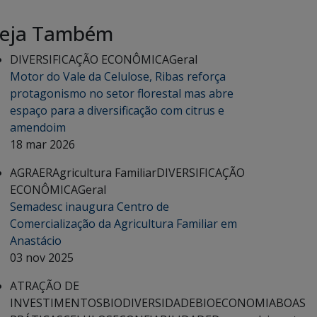
eja Também
DIVERSIFICAÇÃO ECONÔMICA
Geral
Motor do Vale da Celulose, Ribas reforça
protagonismo no setor florestal mas abre
espaço para a diversificação com citrus e
amendoim
18 mar 2026
AGRAER
Agricultura Familiar
DIVERSIFICAÇÃO
ECONÔMICA
Geral
Semadesc inaugura Centro de
Comercialização da Agricultura Familiar em
Anastácio
03 nov 2025
ATRAÇÃO DE
INVESTIMENTOS
BIODIVERSIDADE
BIOECONOMIA
BOAS