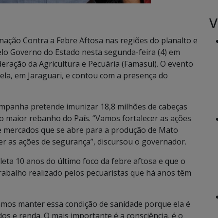
V
nação Contra a Febre Aftosa nas regiões do planalto e
elo Governo do Estado nesta segunda-feira (4) em
eração da Agricultura e Pecuária (Famasul). O evento
ela, em Jaraguari, e contou com a presença do
ampanha pretende imunizar 18,8 milhões de cabeças
o maior rebanho do País. “Vamos fortalecer as ações
e mercados que se abre para a produção de Mato
cer as ações de segurança”, discursou o governador.
ta 10 anos do último foco da febre aftosa e que o
rabalho realizado pelos pecuaristas que há anos têm
samos manter essa condição de sanidade porque ela é
s e renda. O mais importante é a consciência, é o