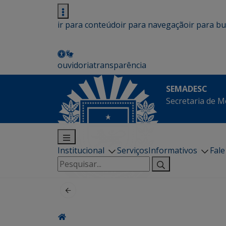
ir para conteúdo
ir para navegação
ir para b
ouvidoria
transparência
SEMADESC
Secretaria de M
Institucional
Serviços
Informativos
Fal
Pesquisar
por: