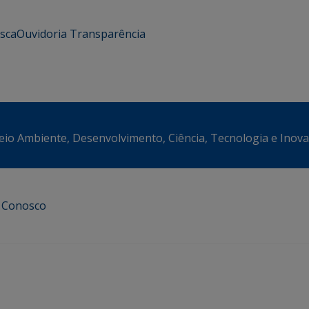
usca
Ouvidoria
Transparência
eio Ambiente, Desenvolvimento, Ciência, Tecnologia e Inov
e Conosco