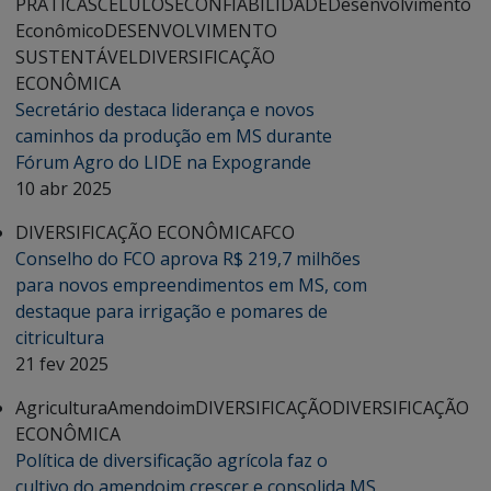
PRÁTICAS
CELULOSE
CONFIABILIDADE
Desenvolvimento
Econômico
DESENVOLVIMENTO
SUSTENTÁVEL
DIVERSIFICAÇÃO
ECONÔMICA
Secretário destaca liderança e novos
caminhos da produção em MS durante
Fórum Agro do LIDE na Expogrande
10 abr 2025
DIVERSIFICAÇÃO ECONÔMICA
FCO
Conselho do FCO aprova R$ 219,7 milhões
para novos empreendimentos em MS, com
destaque para irrigação e pomares de
citricultura
21 fev 2025
Agricultura
Amendoim
DIVERSIFICAÇÃO
DIVERSIFICAÇÃO
ECONÔMICA
Política de diversificação agrícola faz o
cultivo do amendoim crescer e consolida MS