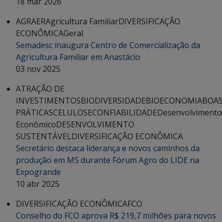
18 mar 2026
AGRAER
Agricultura Familiar
DIVERSIFICAÇÃO
ECONÔMICA
Geral
Semadesc inaugura Centro de Comercialização da
Agricultura Familiar em Anastácio
03 nov 2025
ATRAÇÃO DE
INVESTIMENTOS
BIODIVERSIDADE
BIOECONOMIA
BOA
PRÁTICAS
CELULOSE
CONFIABILIDADE
Desenvolvimento
Econômico
DESENVOLVIMENTO
SUSTENTÁVEL
DIVERSIFICAÇÃO ECONÔMICA
Secretário destaca liderança e novos caminhos da
produção em MS durante Fórum Agro do LIDE na
Expogrande
10 abr 2025
DIVERSIFICAÇÃO ECONÔMICA
FCO
Conselho do FCO aprova R$ 219,7 milhões para novos