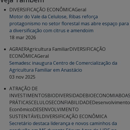
DIVERSIFICAÇÃO ECONÔMICA
Geral
Motor do Vale da Celulose, Ribas reforça
protagonismo no setor florestal mas abre espaço para
a diversificação com citrus e amendoim
18 mar 2026
AGRAER
Agricultura Familiar
DIVERSIFICAÇÃO
ECONÔMICA
Geral
Semadesc inaugura Centro de Comercialização da
Agricultura Familiar em Anastácio
03 nov 2025
ATRAÇÃO DE
INVESTIMENTOS
BIODIVERSIDADE
BIOECONOMIA
BOA
PRÁTICAS
CELULOSE
CONFIABILIDADE
Desenvolvimento
Econômico
DESENVOLVIMENTO
SUSTENTÁVEL
DIVERSIFICAÇÃO ECONÔMICA
Secretário destaca liderança e novos caminhos da