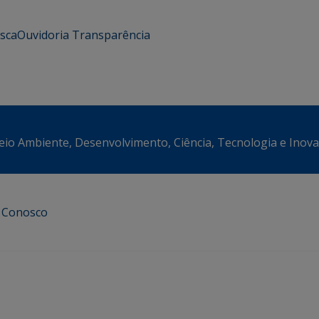
usca
Ouvidoria
Transparência
eio Ambiente, Desenvolvimento, Ciência, Tecnologia e Inov
e Conosco