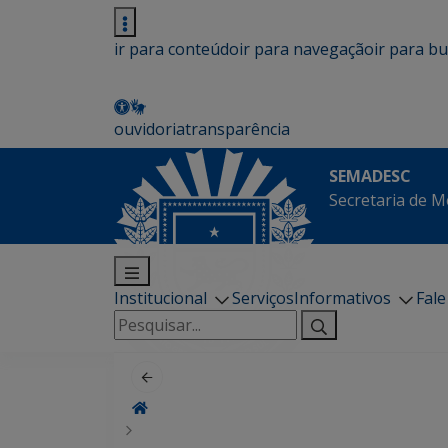
ir para conteúdo
ir para navegação
ir para b
ouvidoria
transparência
SEMADESC
Secretaria de M
Institucional
Serviços
Informativos
Fal
Pesquisar
por: