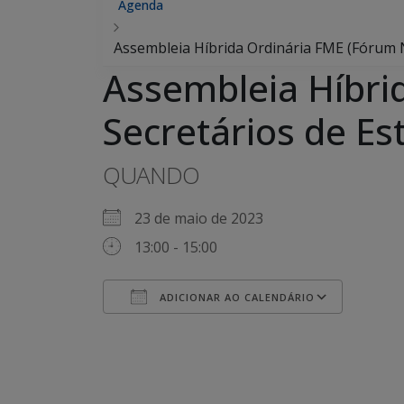
Agenda
Assembleia Híbrida Ordinária FME (Fórum N
Assembleia Híbri
Secretários de Es
QUANDO
23 de maio de 2023
13:00 - 15:00
ADICIONAR AO CALENDÁRIO
Baixar ICS
Google Agenda
iCalendar
Office 365
Outlook Live