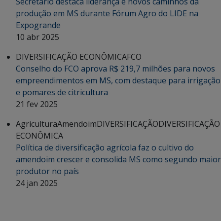
Secretário destaca liderança e novos caminhos da
produção em MS durante Fórum Agro do LIDE na
Expogrande
10 abr 2025
DIVERSIFICAÇÃO ECONÔMICA
FCO
Conselho do FCO aprova R$ 219,7 milhões para novos
empreendimentos em MS, com destaque para irrigação
e pomares de citricultura
21 fev 2025
Agricultura
Amendoim
DIVERSIFICAÇÃO
DIVERSIFICAÇÃO
ECONÔMICA
Política de diversificação agrícola faz o cultivo do
amendoim crescer e consolida MS como segundo maior
produtor no país
24 jan 2025