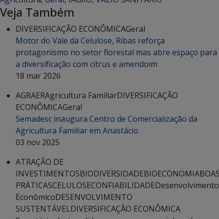
Veja Também
DIVERSIFICAÇÃO ECONÔMICA
Geral
Motor do Vale da Celulose, Ribas reforça
protagonismo no setor florestal mas abre espaço para
a diversificação com citrus e amendoim
18 mar 2026
AGRAER
Agricultura Familiar
DIVERSIFICAÇÃO
ECONÔMICA
Geral
Semadesc inaugura Centro de Comercialização da
Agricultura Familiar em Anastácio
03 nov 2025
ATRAÇÃO DE
INVESTIMENTOS
BIODIVERSIDADE
BIOECONOMIA
BOA
PRÁTICAS
CELULOSE
CONFIABILIDADE
Desenvolvimento
Econômico
DESENVOLVIMENTO
SUSTENTÁVEL
DIVERSIFICAÇÃO ECONÔMICA