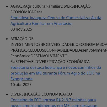
AGRAER
Agricultura Familiar
DIVERSIFICAÇÃO
ECONÔMICA
Geral
Semadesc inaugura Centro de Comercialização da
Agricultura Familiar em Anastácio
03 nov 2025
ATRAÇÃO DE
INVESTIMENTOS
BIODIVERSIDADE
BIOECONOMIA
BOA
PRÁTICAS
CELULOSE
CONFIABILIDADE
Desenvolviment
Econômico
DESENVOLVIMENTO
SUSTENTÁVEL
DIVERSIFICAÇÃO ECONÔMICA
Secretário destaca liderança e novos caminhos da
produção em MS durante Fórum Agro do LIDE na
Expogrande
10 abr 2025
DIVERSIFICAÇÃO ECONÔMICA
FCO
Conselho do FCO aprova R$ 219,7 milhões para
novos empreendimentos em MS, com destaque