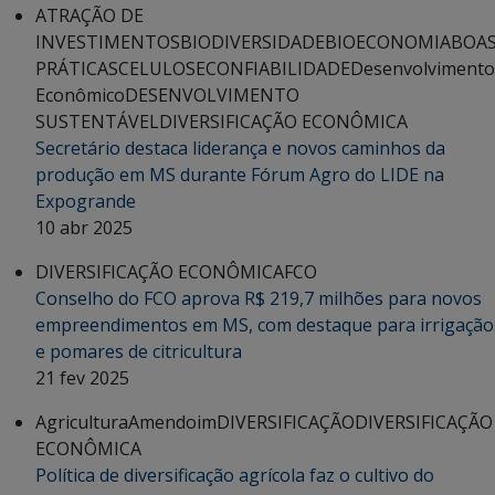
ATRAÇÃO DE
INVESTIMENTOS
BIODIVERSIDADE
BIOECONOMIA
BOA
PRÁTICAS
CELULOSE
CONFIABILIDADE
Desenvolvimento
Econômico
DESENVOLVIMENTO
SUSTENTÁVEL
DIVERSIFICAÇÃO ECONÔMICA
Secretário destaca liderança e novos caminhos da
produção em MS durante Fórum Agro do LIDE na
Expogrande
10 abr 2025
DIVERSIFICAÇÃO ECONÔMICA
FCO
Conselho do FCO aprova R$ 219,7 milhões para novos
empreendimentos em MS, com destaque para irrigação
e pomares de citricultura
21 fev 2025
Agricultura
Amendoim
DIVERSIFICAÇÃO
DIVERSIFICAÇÃO
ECONÔMICA
Política de diversificação agrícola faz o cultivo do