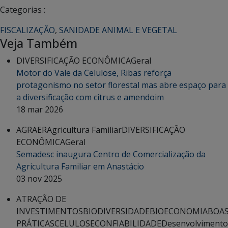
Categorias :
FISCALIZAÇÃO
,
SANIDADE ANIMAL E VEGETAL
Veja Também
DIVERSIFICAÇÃO ECONÔMICA
Geral
Motor do Vale da Celulose, Ribas reforça
protagonismo no setor florestal mas abre espaço para
a diversificação com citrus e amendoim
18 mar 2026
AGRAER
Agricultura Familiar
DIVERSIFICAÇÃO
ECONÔMICA
Geral
Semadesc inaugura Centro de Comercialização da
Agricultura Familiar em Anastácio
03 nov 2025
ATRAÇÃO DE
INVESTIMENTOS
BIODIVERSIDADE
BIOECONOMIA
BOA
PRÁTICAS
CELULOSE
CONFIABILIDADE
Desenvolvimento