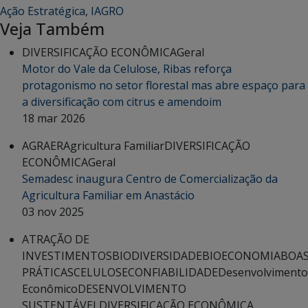
Ação Estratégica
,
IAGRO
Veja Também
DIVERSIFICAÇÃO ECONÔMICA
Geral
Motor do Vale da Celulose, Ribas reforça
protagonismo no setor florestal mas abre espaço para
a diversificação com citrus e amendoim
18 mar 2026
AGRAER
Agricultura Familiar
DIVERSIFICAÇÃO
ECONÔMICA
Geral
Semadesc inaugura Centro de Comercialização da
Agricultura Familiar em Anastácio
03 nov 2025
ATRAÇÃO DE
INVESTIMENTOS
BIODIVERSIDADE
BIOECONOMIA
BOA
PRÁTICAS
CELULOSE
CONFIABILIDADE
Desenvolvimento
Econômico
DESENVOLVIMENTO
SUSTENTÁVEL
DIVERSIFICAÇÃO ECONÔMICA