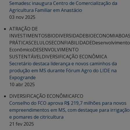
Semadesc inaugura Centro de Comercialização da
Agricultura Familiar em Anastácio
03 nov 2025
ATRAÇÃO DE
INVESTIMENTOS
BIODIVERSIDADE
BIOECONOMIA
BOA
PRÁTICAS
CELULOSE
CONFIABILIDADE
Desenvolvimento
Econômico
DESENVOLVIMENTO
SUSTENTÁVEL
DIVERSIFICAÇÃO ECONÔMICA
Secretário destaca liderança e novos caminhos da
produção em MS durante Fórum Agro do LIDE na
Expogrande
10 abr 2025
DIVERSIFICAÇÃO ECONÔMICA
FCO
Conselho do FCO aprova R$ 219,7 milhões para novos
empreendimentos em MS, com destaque para irrigação
e pomares de citricultura
21 fev 2025