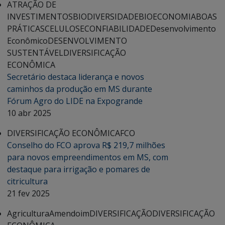
ATRAÇÃO DE
INVESTIMENTOS
BIODIVERSIDADE
BIOECONOMIA
BOAS
PRÁTICAS
CELULOSE
CONFIABILIDADE
Desenvolvimento
Econômico
DESENVOLVIMENTO
SUSTENTÁVEL
DIVERSIFICAÇÃO
ECONÔMICA
Secretário destaca liderança e novos
caminhos da produção em MS durante
Fórum Agro do LIDE na Expogrande
10 abr 2025
DIVERSIFICAÇÃO ECONÔMICA
FCO
Conselho do FCO aprova R$ 219,7 milhões
para novos empreendimentos em MS, com
destaque para irrigação e pomares de
citricultura
21 fev 2025
Agricultura
Amendoim
DIVERSIFICAÇÃO
DIVERSIFICAÇÃO