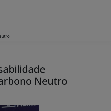
eutro
sabilidade
Carbono Neutro