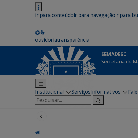
ir para conteúdo
ir para navegação
ir para b
ouvidoria
transparência
SEMADESC
Secretaria de M
Institucional
Serviços
Informativos
Fal
Pesquisar
por: