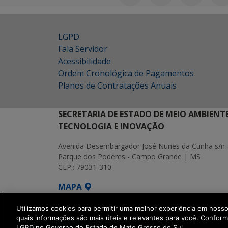
LGPD
Fala Servidor
Acessibilidade
Ordem Cronológica de Pagamentos
Planos de Contratações Anuais
SECRETARIA DE ESTADO DE MEIO AMBIENT
TECNOLOGIA E INOVAÇÃO
Avenida Desembargador José Nunes da Cunha s/n 
Parque dos Poderes - Campo Grande | MS
CEP.: 79031-310
MAPA
SETDIG | Secretaria-Executiva de Transf
Utilizamos cookies para permitir uma melhor experiência em noss
quais informações são mais úteis e relevantes para você. Confor
LGPD no Governo do Estado de Mato Grosso do Sul.