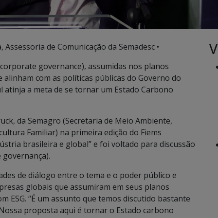
V
, Assessoria de Comunicação da Semadesc •
nd corporate governance), assumidas nos planos
e alinham com as políticas públicas do Governo do
l atinja a meta de se tornar um Estado Carbono
rruck, da Semagro (Secretaria de Meio Ambiente,
ltura Familiar) na primeira edição do Fiems
tria brasileira e global” e foi voltado para discussão
e governança).
dades de diálogo entre o tema e o poder público e
presas globais que assumiram em seus planos
om ESG. “É um assunto que temos discutido bastante
 Nossa proposta aqui é tornar o Estado carbono