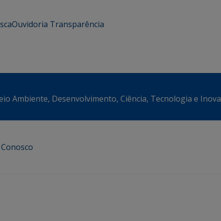
usca
Ouvidoria
Transparência
eio Ambiente, Desenvolvimento, Ciência, Tecnologia e Inov
e Conosco