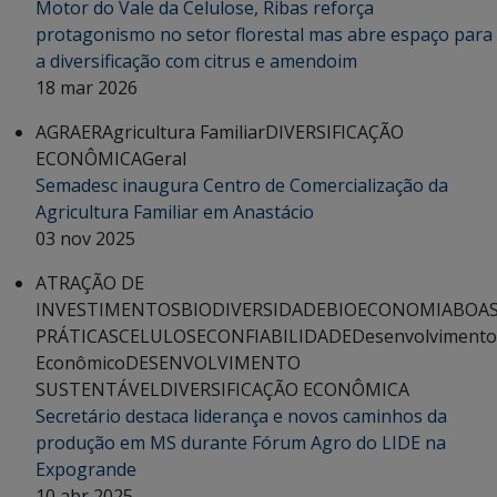
Motor do Vale da Celulose, Ribas reforça
protagonismo no setor florestal mas abre espaço para
a diversificação com citrus e amendoim
18 mar 2026
AGRAER
Agricultura Familiar
DIVERSIFICAÇÃO
ECONÔMICA
Geral
Semadesc inaugura Centro de Comercialização da
Agricultura Familiar em Anastácio
03 nov 2025
ATRAÇÃO DE
INVESTIMENTOS
BIODIVERSIDADE
BIOECONOMIA
BOA
PRÁTICAS
CELULOSE
CONFIABILIDADE
Desenvolvimento
Econômico
DESENVOLVIMENTO
SUSTENTÁVEL
DIVERSIFICAÇÃO ECONÔMICA
Secretário destaca liderança e novos caminhos da
produção em MS durante Fórum Agro do LIDE na
Expogrande
10 abr 2025