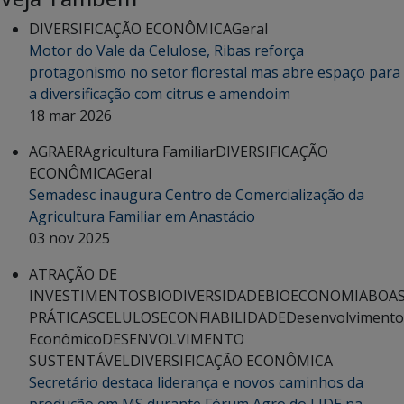
DIVERSIFICAÇÃO ECONÔMICA
Geral
Motor do Vale da Celulose, Ribas reforça
protagonismo no setor florestal mas abre espaço para
a diversificação com citrus e amendoim
18 mar 2026
AGRAER
Agricultura Familiar
DIVERSIFICAÇÃO
ECONÔMICA
Geral
Semadesc inaugura Centro de Comercialização da
Agricultura Familiar em Anastácio
03 nov 2025
ATRAÇÃO DE
INVESTIMENTOS
BIODIVERSIDADE
BIOECONOMIA
BOA
PRÁTICAS
CELULOSE
CONFIABILIDADE
Desenvolvimento
Econômico
DESENVOLVIMENTO
SUSTENTÁVEL
DIVERSIFICAÇÃO ECONÔMICA
Secretário destaca liderança e novos caminhos da
produção em MS durante Fórum Agro do LIDE na