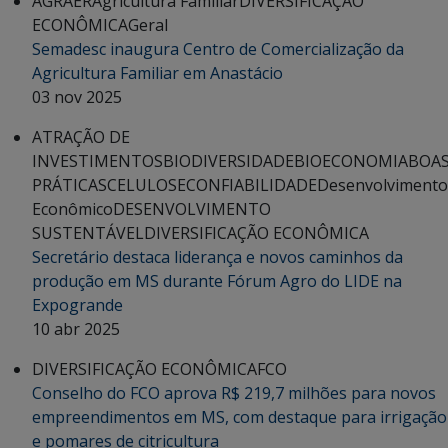
AGRAER
Agricultura Familiar
DIVERSIFICAÇÃO
ECONÔMICA
Geral
Semadesc inaugura Centro de Comercialização da
Agricultura Familiar em Anastácio
03 nov 2025
ATRAÇÃO DE
INVESTIMENTOS
BIODIVERSIDADE
BIOECONOMIA
BOA
PRÁTICAS
CELULOSE
CONFIABILIDADE
Desenvolvimento
Econômico
DESENVOLVIMENTO
SUSTENTÁVEL
DIVERSIFICAÇÃO ECONÔMICA
Secretário destaca liderança e novos caminhos da
produção em MS durante Fórum Agro do LIDE na
Expogrande
10 abr 2025
DIVERSIFICAÇÃO ECONÔMICA
FCO
Conselho do FCO aprova R$ 219,7 milhões para novos
empreendimentos em MS, com destaque para irrigação
e pomares de citricultura