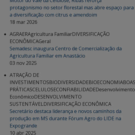
Motor do Vale da Celulose, Ribas reforça
protagonismo no setor florestal mas abre espaço para
a diversificação com citrus e amendoim
18 mar 2026
AGRAER
Agricultura Familiar
DIVERSIFICAÇÃO
ECONÔMICA
Geral
Semadesc inaugura Centro de Comercialização da
Agricultura Familiar em Anastácio
03 nov 2025
ATRAÇÃO DE
INVESTIMENTOS
BIODIVERSIDADE
BIOECONOMIA
BOA
PRÁTICAS
CELULOSE
CONFIABILIDADE
Desenvolvimento
Econômico
DESENVOLVIMENTO
SUSTENTÁVEL
DIVERSIFICAÇÃO ECONÔMICA
Secretário destaca liderança e novos caminhos da
produção em MS durante Fórum Agro do LIDE na
Expogrande
10 abr 2025