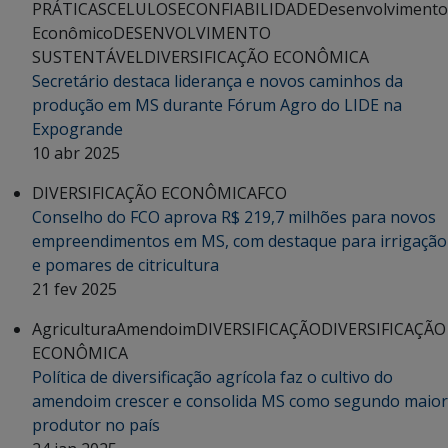
PRÁTICAS
CELULOSE
CONFIABILIDADE
Desenvolvimento
Econômico
DESENVOLVIMENTO
SUSTENTÁVEL
DIVERSIFICAÇÃO ECONÔMICA
Secretário destaca liderança e novos caminhos da
produção em MS durante Fórum Agro do LIDE na
Expogrande
10 abr 2025
DIVERSIFICAÇÃO ECONÔMICA
FCO
Conselho do FCO aprova R$ 219,7 milhões para novos
empreendimentos em MS, com destaque para irrigação
e pomares de citricultura
21 fev 2025
Agricultura
Amendoim
DIVERSIFICAÇÃO
DIVERSIFICAÇÃO
ECONÔMICA
Política de diversificação agrícola faz o cultivo do
amendoim crescer e consolida MS como segundo maior
produtor no país