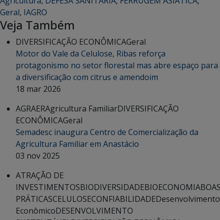
Agricultura
,
DEFESA SANITÁRIA
,
FERRUGEM ASIÁTICA
,
Geral
,
IAGRO
Veja Também
DIVERSIFICAÇÃO ECONÔMICA
Geral
Motor do Vale da Celulose, Ribas reforça
protagonismo no setor florestal mas abre espaço para
a diversificação com citrus e amendoim
18 mar 2026
AGRAER
Agricultura Familiar
DIVERSIFICAÇÃO
ECONÔMICA
Geral
Semadesc inaugura Centro de Comercialização da
Agricultura Familiar em Anastácio
03 nov 2025
ATRAÇÃO DE
INVESTIMENTOS
BIODIVERSIDADE
BIOECONOMIA
BOA
PRÁTICAS
CELULOSE
CONFIABILIDADE
Desenvolvimento
Econômico
DESENVOLVIMENTO