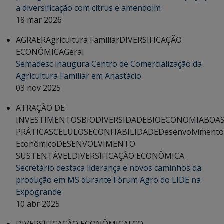
a diversificação com citrus e amendoim
18 mar 2026
AGRAER
Agricultura Familiar
DIVERSIFICAÇÃO
ECONÔMICA
Geral
Semadesc inaugura Centro de Comercialização da
Agricultura Familiar em Anastácio
03 nov 2025
ATRAÇÃO DE
INVESTIMENTOS
BIODIVERSIDADE
BIOECONOMIA
BOA
PRÁTICAS
CELULOSE
CONFIABILIDADE
Desenvolvimento
Econômico
DESENVOLVIMENTO
SUSTENTÁVEL
DIVERSIFICAÇÃO ECONÔMICA
Secretário destaca liderança e novos caminhos da
produção em MS durante Fórum Agro do LIDE na
Expogrande
10 abr 2025