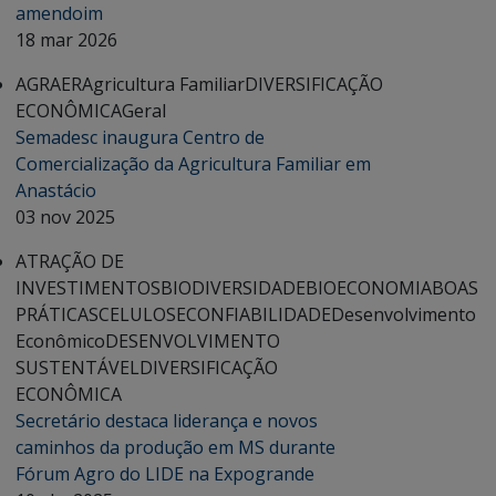
amendoim
18 mar 2026
AGRAER
Agricultura Familiar
DIVERSIFICAÇÃO
ECONÔMICA
Geral
Semadesc inaugura Centro de
Comercialização da Agricultura Familiar em
Anastácio
03 nov 2025
ATRAÇÃO DE
INVESTIMENTOS
BIODIVERSIDADE
BIOECONOMIA
BOAS
PRÁTICAS
CELULOSE
CONFIABILIDADE
Desenvolvimento
Econômico
DESENVOLVIMENTO
SUSTENTÁVEL
DIVERSIFICAÇÃO
ECONÔMICA
Secretário destaca liderança e novos
caminhos da produção em MS durante
Fórum Agro do LIDE na Expogrande