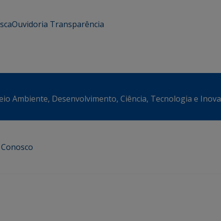
usca
Ouvidoria
Transparência
eio Ambiente, Desenvolvimento, Ciência, Tecnologia e Inov
e Conosco