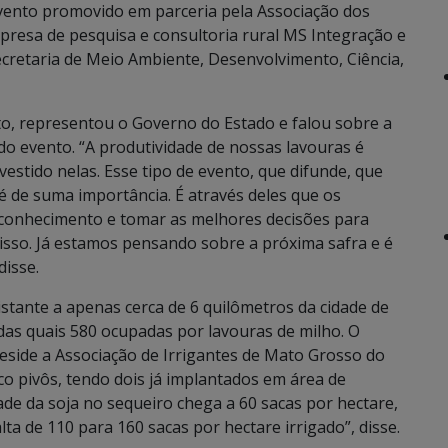
evento promovido em parceria pela Associação dos
presa de pesquisa e consultoria rural MS Integração e
cretaria de Meio Ambiente, Desenvolvimento, Ciência,
to, representou o Governo do Estado e falou sobre a
 do evento. “A produtividade de nossas lavouras é
stido nelas. Esse tipo de evento, que difunde, que
é de suma importância. É através deles que os
 conhecimento e tomar as melhores decisões para
 isso. Já estamos pensando sobre a próxima safra e é
disse.
stante a apenas cerca de 6 quilômetros da cidade de
das quais 580 ocupadas por lavouras de milho. O
eside a Associação de Irrigantes de Mato Grosso do
co pivôs, tendo dois já implantados em área de
de da soja no sequeiro chega a 60 sacas por hectare,
alta de 110 para 160 sacas por hectare irrigado”, disse.