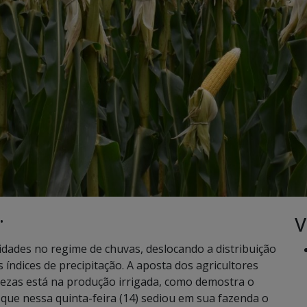
V
•
idades no regime de chuvas, deslocando a distribuição
índices de precipitação. A aposta dos agricultores
tezas está na produção irrigada, como demostra o
 que nessa quinta-feira (14) sediou em sua fazenda o