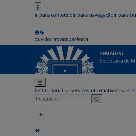
ir para conteúdo
ir para navegação
ir para b
ouvidoria
transparência
SEMADESC
Secretaria de M
Institucional
Serviços
Informativos
Fal
Pesquisar
por: