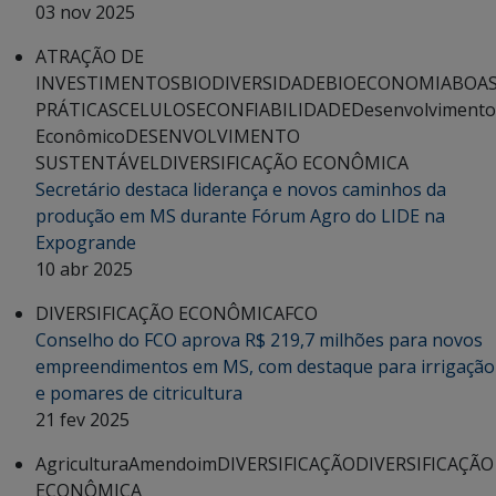
03 nov 2025
ATRAÇÃO DE
INVESTIMENTOS
BIODIVERSIDADE
BIOECONOMIA
BOA
PRÁTICAS
CELULOSE
CONFIABILIDADE
Desenvolvimento
Econômico
DESENVOLVIMENTO
SUSTENTÁVEL
DIVERSIFICAÇÃO ECONÔMICA
Secretário destaca liderança e novos caminhos da
produção em MS durante Fórum Agro do LIDE na
Expogrande
10 abr 2025
DIVERSIFICAÇÃO ECONÔMICA
FCO
Conselho do FCO aprova R$ 219,7 milhões para novos
empreendimentos em MS, com destaque para irrigação
e pomares de citricultura
21 fev 2025
Agricultura
Amendoim
DIVERSIFICAÇÃO
DIVERSIFICAÇÃO
ECONÔMICA