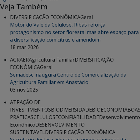
Veja Também
DIVERSIFICAÇÃO ECONÔMICA
Geral
Motor do Vale da Celulose, Ribas reforça
protagonismo no setor florestal mas abre espaço para
a diversificação com citrus e amendoim
18 mar 2026
AGRAER
Agricultura Familiar
DIVERSIFICAÇÃO
ECONÔMICA
Geral
Semadesc inaugura Centro de Comercialização da
Agricultura Familiar em Anastácio
03 nov 2025
ATRAÇÃO DE
INVESTIMENTOS
BIODIVERSIDADE
BIOECONOMIA
BOA
PRÁTICAS
CELULOSE
CONFIABILIDADE
Desenvolvimento
Econômico
DESENVOLVIMENTO
SUSTENTÁVEL
DIVERSIFICAÇÃO ECONÔMICA
Secretário destaca liderança e novos caminhos da