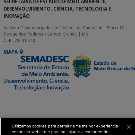
SECRETARIA DE ESTADO DE MEIO AMBIENTE,
DESENVOLVIMENTO, CIÊNCIA, TECNOLOGIA E
INOVAÇÃO
Avenida Desembargador José Nunes da Cunha s/n - Bloco 12
Parque dos Poderes - Campo Grande | MS
CEP.: 79031-310
MAPA
SETDIG | Secretaria-
Executiva de
Transformação Digital
Utilizamos cookies para permitir uma melhor experiência
get_footer();
em nosso website e para nos ajudar a compreender