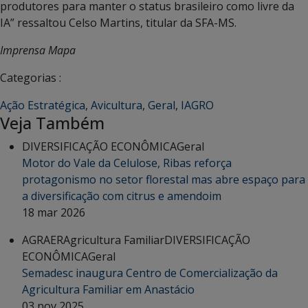
produtores para manter o status brasileiro como livre da
IA” ressaltou Celso Martins, titular da SFA-MS.
Imprensa Mapa
Categorias :
Ação Estratégica
,
Avicultura
,
Geral
,
IAGRO
Veja Também
DIVERSIFICAÇÃO ECONÔMICA
Geral
Motor do Vale da Celulose, Ribas reforça
protagonismo no setor florestal mas abre espaço para
a diversificação com citrus e amendoim
18 mar 2026
AGRAER
Agricultura Familiar
DIVERSIFICAÇÃO
ECONÔMICA
Geral
Semadesc inaugura Centro de Comercialização da
Agricultura Familiar em Anastácio
03 nov 2025