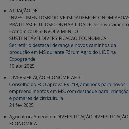
ATRAÇÃO DE
INVESTIMENTOS
BIODIVERSIDADE
BIOECONOMIA
BOA
PRÁTICAS
CELULOSE
CONFIABILIDADE
Desenvolvimento
Econômico
DESENVOLVIMENTO
SUSTENTÁVEL
DIVERSIFICAÇÃO ECONÔMICA
Secretário destaca liderança e novos caminhos da
produção em MS durante Fórum Agro do LIDE na
Expogrande
10 abr 2025
DIVERSIFICAÇÃO ECONÔMICA
FCO
Conselho do FCO aprova R$ 219,7 milhões para novos
empreendimentos em MS, com destaque para irrigação
e pomares de citricultura
21 fev 2025
Agricultura
Amendoim
DIVERSIFICAÇÃO
DIVERSIFICAÇÃO
ECONÔMICA