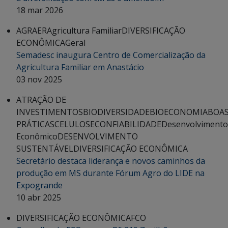
18 mar 2026
AGRAER
Agricultura Familiar
DIVERSIFICAÇÃO
ECONÔMICA
Geral
Semadesc inaugura Centro de Comercialização da
Agricultura Familiar em Anastácio
03 nov 2025
ATRAÇÃO DE
INVESTIMENTOS
BIODIVERSIDADE
BIOECONOMIA
BOA
PRÁTICAS
CELULOSE
CONFIABILIDADE
Desenvolvimento
Econômico
DESENVOLVIMENTO
SUSTENTÁVEL
DIVERSIFICAÇÃO ECONÔMICA
Secretário destaca liderança e novos caminhos da
produção em MS durante Fórum Agro do LIDE na
Expogrande
10 abr 2025
DIVERSIFICAÇÃO ECONÔMICA
FCO