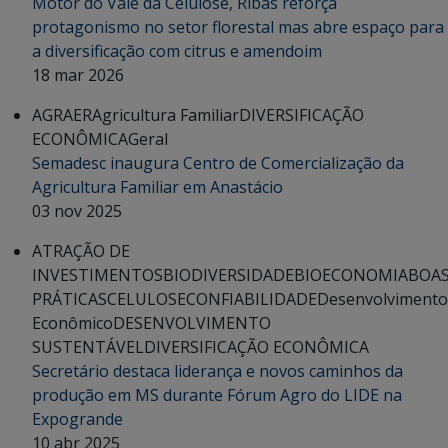
Motor do Vale da Celulose, Ribas reforça
protagonismo no setor florestal mas abre espaço para
a diversificação com citrus e amendoim
18 mar 2026
AGRAER
Agricultura Familiar
DIVERSIFICAÇÃO
ECONÔMICA
Geral
Semadesc inaugura Centro de Comercialização da
Agricultura Familiar em Anastácio
03 nov 2025
ATRAÇÃO DE
INVESTIMENTOS
BIODIVERSIDADE
BIOECONOMIA
BOA
PRÁTICAS
CELULOSE
CONFIABILIDADE
Desenvolvimento
Econômico
DESENVOLVIMENTO
SUSTENTÁVEL
DIVERSIFICAÇÃO ECONÔMICA
Secretário destaca liderança e novos caminhos da
produção em MS durante Fórum Agro do LIDE na
Expogrande
10 abr 2025