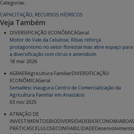
Categorias :
CAPACITAÇÃO
,
RECURSOS HÍDRICOS
Veja Também
DIVERSIFICAÇÃO ECONÔMICA
Geral
Motor do Vale da Celulose, Ribas reforça
protagonismo no setor florestal mas abre espaço para
a diversificação com citrus e amendoim
18 mar 2026
AGRAER
Agricultura Familiar
DIVERSIFICAÇÃO
ECONÔMICA
Geral
Semadesc inaugura Centro de Comercialização da
Agricultura Familiar em Anastácio
03 nov 2025
ATRAÇÃO DE
INVESTIMENTOS
BIODIVERSIDADE
BIOECONOMIA
BOA
PRÁTICAS
CELULOSE
CONFIABILIDADE
Desenvolvimento