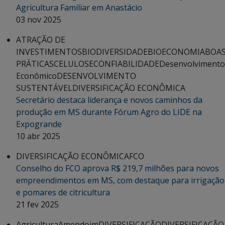
Agricultura Familiar em Anastácio
03 nov 2025
ATRAÇÃO DE
INVESTIMENTOS
BIODIVERSIDADE
BIOECONOMIA
BOA
PRÁTICAS
CELULOSE
CONFIABILIDADE
Desenvolvimento
Econômico
DESENVOLVIMENTO
SUSTENTÁVEL
DIVERSIFICAÇÃO ECONÔMICA
Secretário destaca liderança e novos caminhos da
produção em MS durante Fórum Agro do LIDE na
Expogrande
10 abr 2025
DIVERSIFICAÇÃO ECONÔMICA
FCO
Conselho do FCO aprova R$ 219,7 milhões para novos
empreendimentos em MS, com destaque para irrigação
e pomares de citricultura
21 fev 2025
Agricultura
Amendoim
DIVERSIFICAÇÃO
DIVERSIFICAÇÃO