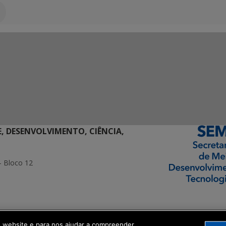
E, DESENVOLVIMENTO, CIÊNCIA,
- Bloco 12
ormação Digital
o website e para nos ajudar a compreender