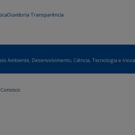
usca
Ouvidoria
Transparência
eio Ambiente, Desenvolvimento, Ciência, Tecnologia e Inov
e Conosco