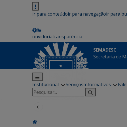
ir para conteúdo
ir para navegação
ir para b
ouvidoria
transparência
SEMADESC
Secretaria de M
Institucional
Serviços
Informativos
Fal
Pesquisar
por: