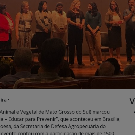
V
ira •
a Animal e Vegetal de Mato Grosso do Sul) marcou
a – Educar para Prevenir”, que aconteceu em Brasília,
roesa, da Secretaria de Defesa Agropecuária do
O evento contou com a participação de mais de 1500