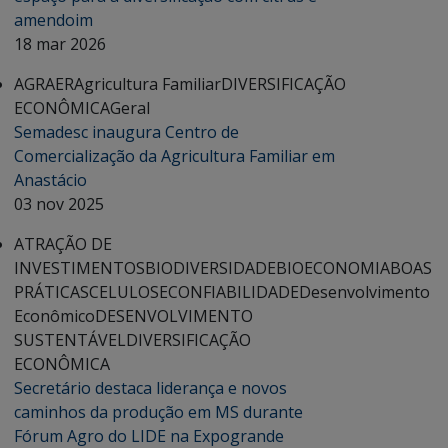
amendoim
18 mar 2026
AGRAER
Agricultura Familiar
DIVERSIFICAÇÃO
ECONÔMICA
Geral
Semadesc inaugura Centro de
Comercialização da Agricultura Familiar em
Anastácio
03 nov 2025
ATRAÇÃO DE
INVESTIMENTOS
BIODIVERSIDADE
BIOECONOMIA
BOAS
PRÁTICAS
CELULOSE
CONFIABILIDADE
Desenvolvimento
Econômico
DESENVOLVIMENTO
SUSTENTÁVEL
DIVERSIFICAÇÃO
ECONÔMICA
Secretário destaca liderança e novos
caminhos da produção em MS durante
Fórum Agro do LIDE na Expogrande