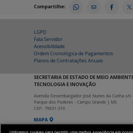
Compartilhe:
LGPD
Fala Servidor
Acessibilidade
Ordem Cronológica de Pagamentos
Planos de Contratações Anuais
SECRETARIA DE ESTADO DE MEIO AMBIENT
TECNOLOGIA E INOVAÇÃO
Avenida Desembargador José Nunes da Cunha s/n 
Parque dos Poderes - Campo Grande | MS
CEP.: 79031-310
MAPA
SETDIG | Secretaria-Executiva de Transf
Utilizamos cookies para permitir uma melhor experiência em noss