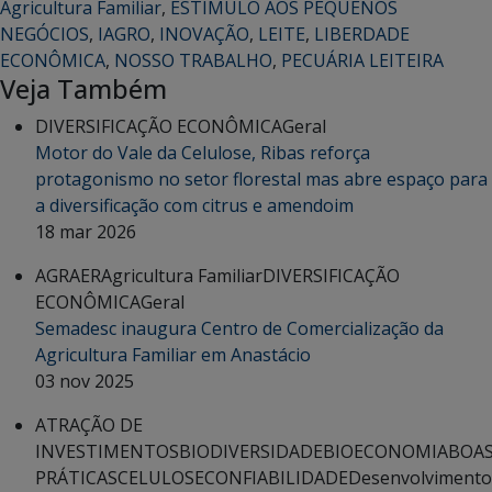
Agricultura Familiar
,
ESTÍMULO AOS PEQUENOS
NEGÓCIOS
,
IAGRO
,
INOVAÇÃO
,
LEITE
,
LIBERDADE
ECONÔMICA
,
NOSSO TRABALHO
,
PECUÁRIA LEITEIRA
Veja Também
DIVERSIFICAÇÃO ECONÔMICA
Geral
Motor do Vale da Celulose, Ribas reforça
protagonismo no setor florestal mas abre espaço para
a diversificação com citrus e amendoim
18 mar 2026
AGRAER
Agricultura Familiar
DIVERSIFICAÇÃO
ECONÔMICA
Geral
Semadesc inaugura Centro de Comercialização da
Agricultura Familiar em Anastácio
03 nov 2025
ATRAÇÃO DE
INVESTIMENTOS
BIODIVERSIDADE
BIOECONOMIA
BOA
PRÁTICAS
CELULOSE
CONFIABILIDADE
Desenvolvimento