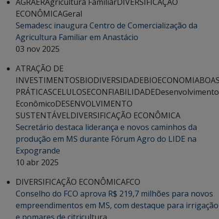
AGRAER
Agricultura Familiar
DIVERSIFICAÇÃO
ECONÔMICA
Geral
Semadesc inaugura Centro de Comercialização da
Agricultura Familiar em Anastácio
03 nov 2025
ATRAÇÃO DE
INVESTIMENTOS
BIODIVERSIDADE
BIOECONOMIA
BOA
PRÁTICAS
CELULOSE
CONFIABILIDADE
Desenvolvimento
Econômico
DESENVOLVIMENTO
SUSTENTÁVEL
DIVERSIFICAÇÃO ECONÔMICA
Secretário destaca liderança e novos caminhos da
produção em MS durante Fórum Agro do LIDE na
Expogrande
10 abr 2025
DIVERSIFICAÇÃO ECONÔMICA
FCO
Conselho do FCO aprova R$ 219,7 milhões para novos
empreendimentos em MS, com destaque para irrigação
e pomares de citricultura