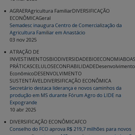
AGRAER
Agricultura Familiar
DIVERSIFICAÇÃO
ECONÔMICA
Geral
Semadesc inaugura Centro de Comercialização da
Agricultura Familiar em Anastácio
03 nov 2025
ATRAÇÃO DE
INVESTIMENTOS
BIODIVERSIDADE
BIOECONOMIA
BOA
PRÁTICAS
CELULOSE
CONFIABILIDADE
Desenvolvimento
Econômico
DESENVOLVIMENTO
SUSTENTÁVEL
DIVERSIFICAÇÃO ECONÔMICA
Secretário destaca liderança e novos caminhos da
produção em MS durante Fórum Agro do LIDE na
Expogrande
10 abr 2025
DIVERSIFICAÇÃO ECONÔMICA
FCO
Conselho do FCO aprova R$ 219,7 milhões para novos