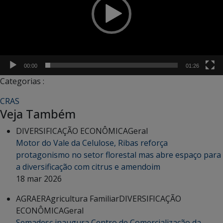
00:00
01:26
Categorias :
CRAS
Veja Também
DIVERSIFICAÇÃO ECONÔMICA
Geral
Motor do Vale da Celulose, Ribas reforça
protagonismo no setor florestal mas abre espaço para
a diversificação com citrus e amendoim
18 mar 2026
AGRAER
Agricultura Familiar
DIVERSIFICAÇÃO
ECONÔMICA
Geral
Semadesc inaugura Centro de Comercialização da