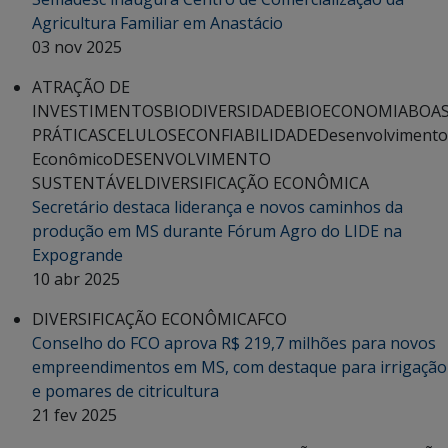
Agricultura Familiar em Anastácio
03 nov 2025
ATRAÇÃO DE
INVESTIMENTOS
BIODIVERSIDADE
BIOECONOMIA
BOA
PRÁTICAS
CELULOSE
CONFIABILIDADE
Desenvolvimento
Econômico
DESENVOLVIMENTO
SUSTENTÁVEL
DIVERSIFICAÇÃO ECONÔMICA
Secretário destaca liderança e novos caminhos da
produção em MS durante Fórum Agro do LIDE na
Expogrande
10 abr 2025
DIVERSIFICAÇÃO ECONÔMICA
FCO
Conselho do FCO aprova R$ 219,7 milhões para novos
empreendimentos em MS, com destaque para irrigação
e pomares de citricultura
21 fev 2025