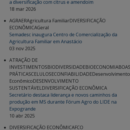
a diversificação com citrus e amendoim
18 mar 2026
AGRAER
Agricultura Familiar
DIVERSIFICAÇÃO
ECONÔMICA
Geral
Semadesc inaugura Centro de Comercialização da
Agricultura Familiar em Anastácio
03 nov 2025
ATRAÇÃO DE
INVESTIMENTOS
BIODIVERSIDADE
BIOECONOMIA
BOA
PRÁTICAS
CELULOSE
CONFIABILIDADE
Desenvolvimento
Econômico
DESENVOLVIMENTO
SUSTENTÁVEL
DIVERSIFICAÇÃO ECONÔMICA
Secretário destaca liderança e novos caminhos da
produção em MS durante Fórum Agro do LIDE na
Expogrande
10 abr 2025
DIVERSIFICAÇÃO ECONÔMICA
FCO