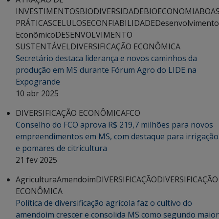
INVESTIMENTOS
BIODIVERSIDADE
BIOECONOMIA
BOA
PRÁTICAS
CELULOSE
CONFIABILIDADE
Desenvolvimento
Econômico
DESENVOLVIMENTO
SUSTENTÁVEL
DIVERSIFICAÇÃO ECONÔMICA
Secretário destaca liderança e novos caminhos da
produção em MS durante Fórum Agro do LIDE na
Expogrande
10 abr 2025
DIVERSIFICAÇÃO ECONÔMICA
FCO
Conselho do FCO aprova R$ 219,7 milhões para novos
empreendimentos em MS, com destaque para irrigação
e pomares de citricultura
21 fev 2025
Agricultura
Amendoim
DIVERSIFICAÇÃO
DIVERSIFICAÇÃO
ECONÔMICA
Política de diversificação agrícola faz o cultivo do
amendoim crescer e consolida MS como segundo maior