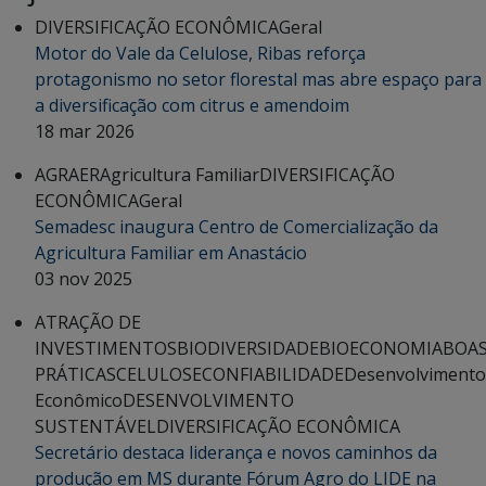
DIVERSIFICAÇÃO ECONÔMICA
Geral
Motor do Vale da Celulose, Ribas reforça
protagonismo no setor florestal mas abre espaço para
a diversificação com citrus e amendoim
18 mar 2026
AGRAER
Agricultura Familiar
DIVERSIFICAÇÃO
ECONÔMICA
Geral
Semadesc inaugura Centro de Comercialização da
Agricultura Familiar em Anastácio
03 nov 2025
ATRAÇÃO DE
INVESTIMENTOS
BIODIVERSIDADE
BIOECONOMIA
BOA
PRÁTICAS
CELULOSE
CONFIABILIDADE
Desenvolvimento
Econômico
DESENVOLVIMENTO
SUSTENTÁVEL
DIVERSIFICAÇÃO ECONÔMICA
Secretário destaca liderança e novos caminhos da
produção em MS durante Fórum Agro do LIDE na