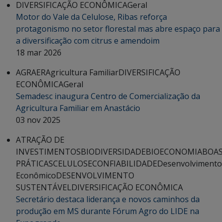
DIVERSIFICAÇÃO ECONÔMICA
Geral
Motor do Vale da Celulose, Ribas reforça
protagonismo no setor florestal mas abre espaço para
a diversificação com citrus e amendoim
18 mar 2026
AGRAER
Agricultura Familiar
DIVERSIFICAÇÃO
ECONÔMICA
Geral
Semadesc inaugura Centro de Comercialização da
Agricultura Familiar em Anastácio
03 nov 2025
ATRAÇÃO DE
INVESTIMENTOS
BIODIVERSIDADE
BIOECONOMIA
BOA
PRÁTICAS
CELULOSE
CONFIABILIDADE
Desenvolvimento
Econômico
DESENVOLVIMENTO
SUSTENTÁVEL
DIVERSIFICAÇÃO ECONÔMICA
Secretário destaca liderança e novos caminhos da
produção em MS durante Fórum Agro do LIDE na