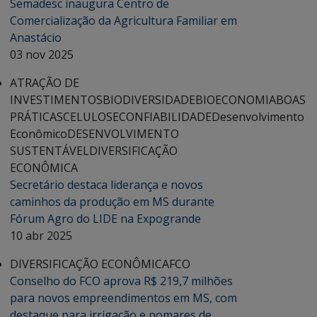
Semadesc inaugura Centro de
Comercialização da Agricultura Familiar em
Anastácio
03 nov 2025
ATRAÇÃO DE
INVESTIMENTOS
BIODIVERSIDADE
BIOECONOMIA
BOAS
PRÁTICAS
CELULOSE
CONFIABILIDADE
Desenvolvimento
Econômico
DESENVOLVIMENTO
SUSTENTÁVEL
DIVERSIFICAÇÃO
ECONÔMICA
Secretário destaca liderança e novos
caminhos da produção em MS durante
Fórum Agro do LIDE na Expogrande
10 abr 2025
DIVERSIFICAÇÃO ECONÔMICA
FCO
Conselho do FCO aprova R$ 219,7 milhões
para novos empreendimentos em MS, com
destaque para irrigação e pomares de