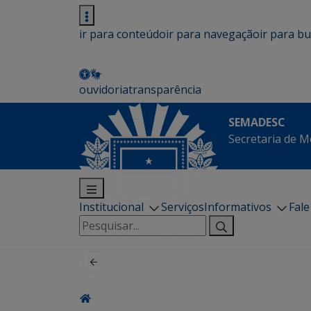
ir para conteúdo
ir para navegação
ir para b
ouvidoria
transparência
SEMADESC
Secretaria de M
Institucional
Serviços
Informativos
Fal
Pesquisar
por: