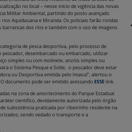
calização no local – nesse início de vigência das novas
cia Militar Ambiental, partindo do posto avançado
s rios Aquidauana e Miranda. Os policiais farão rondas
as barrancas dos rios e também com o uso de imagens
categoria de pesca desportiva, pelo processo de
 o pescador, desembarcado ou embarcado, utilizar
niço simples ou com molinete, anzóis simples ou
para o Sistema Pesque e Solte, o pescador deve estar
ora ou Desportiva emitida pelo Imasul”, alertou o
s. O documento pode ser emitido acessando
ESSE
link.
izadas na zona de amortecimento do Parque Estadual
aráter científico, devidamente autorizada pelo órgão
de subsistência praticada por ribeirinho residente na
orizados, sendo vedado o transporte e a