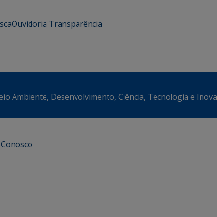
usca
Ouvidoria
Transparência
eio Ambiente, Desenvolvimento, Ciência, Tecnologia e Inov
e Conosco