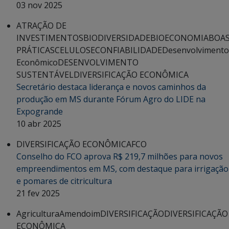
03 nov 2025
ATRAÇÃO DE
INVESTIMENTOS
BIODIVERSIDADE
BIOECONOMIA
BOA
PRÁTICAS
CELULOSE
CONFIABILIDADE
Desenvolvimento
Econômico
DESENVOLVIMENTO
SUSTENTÁVEL
DIVERSIFICAÇÃO ECONÔMICA
Secretário destaca liderança e novos caminhos da
produção em MS durante Fórum Agro do LIDE na
Expogrande
10 abr 2025
DIVERSIFICAÇÃO ECONÔMICA
FCO
Conselho do FCO aprova R$ 219,7 milhões para novos
empreendimentos em MS, com destaque para irrigação
e pomares de citricultura
21 fev 2025
Agricultura
Amendoim
DIVERSIFICAÇÃO
DIVERSIFICAÇÃO
ECONÔMICA