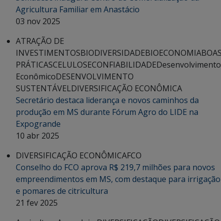
Agricultura Familiar em Anastácio
03 nov 2025
ATRAÇÃO DE
INVESTIMENTOS
BIODIVERSIDADE
BIOECONOMIA
BOA
PRÁTICAS
CELULOSE
CONFIABILIDADE
Desenvolvimento
Econômico
DESENVOLVIMENTO
SUSTENTÁVEL
DIVERSIFICAÇÃO ECONÔMICA
Secretário destaca liderança e novos caminhos da
produção em MS durante Fórum Agro do LIDE na
Expogrande
10 abr 2025
DIVERSIFICAÇÃO ECONÔMICA
FCO
Conselho do FCO aprova R$ 219,7 milhões para novos
empreendimentos em MS, com destaque para irrigação
e pomares de citricultura
21 fev 2025