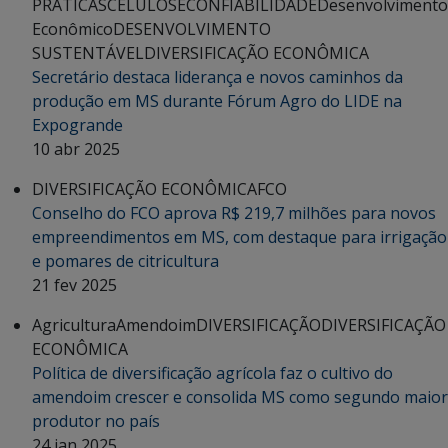
PRÁTICAS
CELULOSE
CONFIABILIDADE
Desenvolvimento
Econômico
DESENVOLVIMENTO
SUSTENTÁVEL
DIVERSIFICAÇÃO ECONÔMICA
Secretário destaca liderança e novos caminhos da
produção em MS durante Fórum Agro do LIDE na
Expogrande
10 abr 2025
DIVERSIFICAÇÃO ECONÔMICA
FCO
Conselho do FCO aprova R$ 219,7 milhões para novos
empreendimentos em MS, com destaque para irrigação
e pomares de citricultura
21 fev 2025
Agricultura
Amendoim
DIVERSIFICAÇÃO
DIVERSIFICAÇÃO
ECONÔMICA
Política de diversificação agrícola faz o cultivo do
amendoim crescer e consolida MS como segundo maior
produtor no país
24 jan 2025