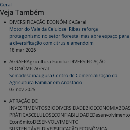
Geral
Veja Também
DIVERSIFICAÇÃO ECONÔMICA
Geral
Motor do Vale da Celulose, Ribas reforça
protagonismo no setor florestal mas abre espaço para
a diversificação com citrus e amendoim
18 mar 2026
AGRAER
Agricultura Familiar
DIVERSIFICAÇÃO
ECONÔMICA
Geral
Semadesc inaugura Centro de Comercialização da
Agricultura Familiar em Anastácio
03 nov 2025
ATRAÇÃO DE
INVESTIMENTOS
BIODIVERSIDADE
BIOECONOMIA
BOA
PRÁTICAS
CELULOSE
CONFIABILIDADE
Desenvolvimento
Econômico
DESENVOLVIMENTO
SUSTENTÁVEL
DIVERSIFICAÇÃO ECONÔMICA