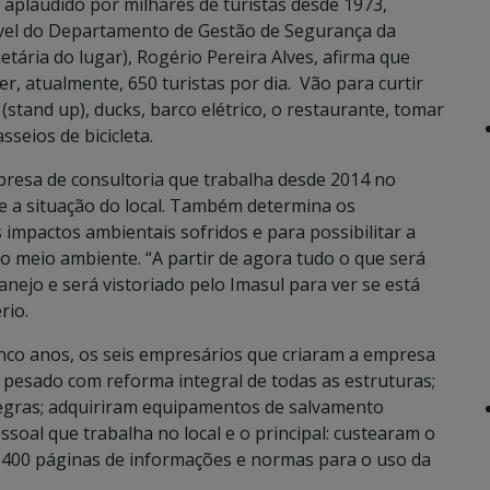
e aplaudido por milhares de turistas desde 1973,
vel do Departamento de Gestão de Segurança da
tária do lugar), Rogério Pereira Alves, afirma que
er, atualmente, 650 turistas por dia. Vão para curtir
 (stand up), ducks, barco elétrico, o restaurante, tomar
seios de bicicleta.
resa de consultoria que trabalha desde 2014 no
 a situação do local. Também determina os
impactos ambientais sofridos e para possibilitar a
o meio ambiente. “A partir de agora tudo o que será
anejo e será vistoriado pelo Imasul para ver se está
rio.
inco anos, os seis empresários que criaram a empresa
o pesado com reforma integral de todas as estruturas;
 regras; adquiriram equipamentos de salvamento
soal que trabalha no local e o principal: custearam o
400 páginas de informações e normas para o uso da