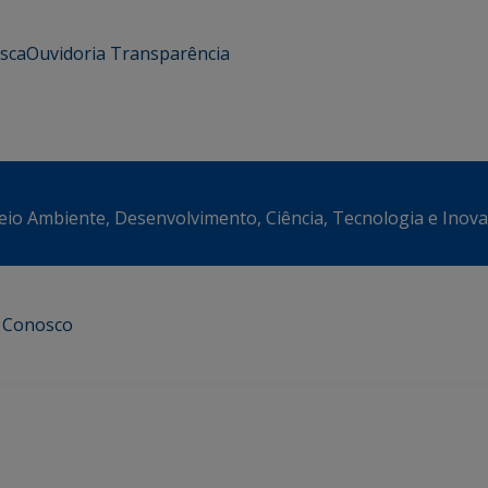
usca
Ouvidoria
Transparência
eio Ambiente, Desenvolvimento, Ciência, Tecnologia e Inov
e Conosco