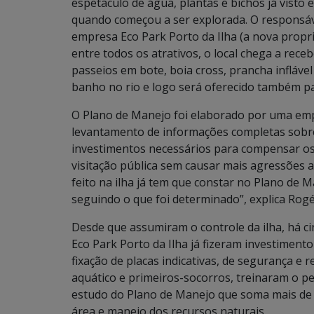
espetáculo de água, plantas e bichos já visto 
quando começou a ser explorada. O responsá
empresa Eco Park Porto da Ilha (a nova proprie
entre todos os atrativos, o local chega a receb
passeios em bote, boia cross, prancha inflável
banho no rio e logo será oferecido também pas
O Plano de Manejo foi elaborado por uma emp
levantamento de informações completas sobre
investimentos necessários para compensar os 
visitação pública sem causar mais agressões a
feito na ilha já tem que constar no Plano de M
seguindo o que foi determinado”, explica Rogé
Desde que assumiram o controle da ilha, há c
Eco Park Porto da Ilha já fizeram investiment
fixação de placas indicativas, de segurança e
aquático e primeiros-socorros, treinaram o pes
estudo do Plano de Manejo que soma mais de 
área e manejo dos recursos naturais.