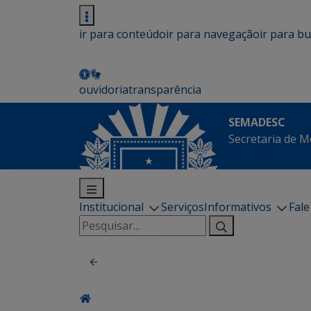
ir para conteúdo
ir para navegação
ir para b
ouvidoria
transparência
SEMADESC
Secretaria de M
Institucional
Serviços
Informativos
Fal
Pesquisar
por: