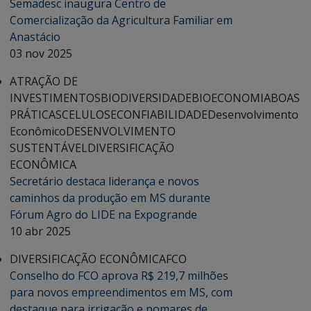
Semadesc inaugura Centro de
Comercialização da Agricultura Familiar em
Anastácio
03 nov 2025
ATRAÇÃO DE
INVESTIMENTOS
BIODIVERSIDADE
BIOECONOMIA
BOAS
PRÁTICAS
CELULOSE
CONFIABILIDADE
Desenvolvimento
Econômico
DESENVOLVIMENTO
SUSTENTÁVEL
DIVERSIFICAÇÃO
ECONÔMICA
Secretário destaca liderança e novos
caminhos da produção em MS durante
Fórum Agro do LIDE na Expogrande
10 abr 2025
DIVERSIFICAÇÃO ECONÔMICA
FCO
Conselho do FCO aprova R$ 219,7 milhões
para novos empreendimentos em MS, com
destaque para irrigação e pomares de