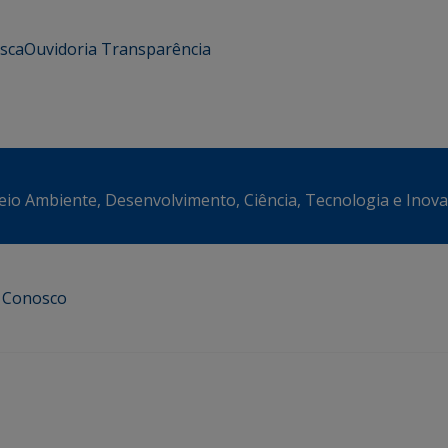
usca
Ouvidoria
Transparência
eio Ambiente, Desenvolvimento, Ciência, Tecnologia e Inov
e Conosco