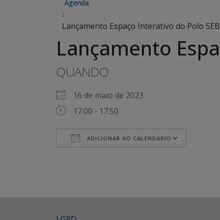
Agenda
Lançamento Espaço Interativo do Polo SE
Lançamento Espaç
QUANDO
16 de maio de 2023
17:00 - 17:50
ADICIONAR AO CALENDÁRIO
Baixar ICS
Google Agenda
iCalendar
Office 365
Outlook Live
LGPD