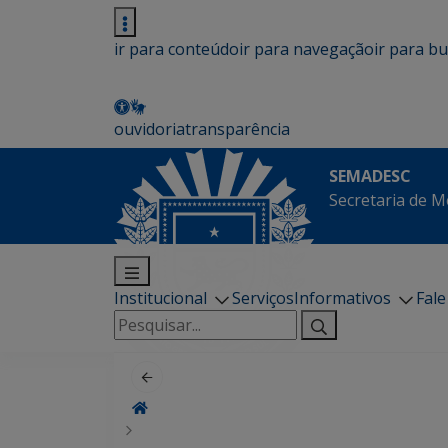
ir para conteúdo
ir para navegação
ir para b
ouvidoria
transparência
SEMADESC
Secretaria de M
Institucional
Serviços
Informativos
Fal
Pesquisar
por: