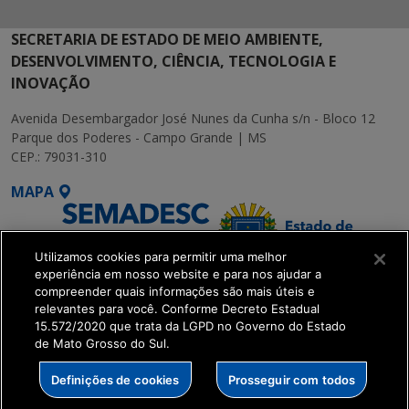
SECRETARIA DE ESTADO DE MEIO AMBIENTE,
DESENVOLVIMENTO, CIÊNCIA, TECNOLOGIA E
INOVAÇÃO
Avenida Desembargador José Nunes da Cunha s/n - Bloco 12
Parque dos Poderes - Campo Grande | MS
CEP.: 79031-310
MAPA
Utilizamos cookies para permitir uma melhor
experiência em nosso website e para nos ajudar a
compreender quais informações são mais úteis e
relevantes para você. Conforme Decreto Estadual
15.572/2020 que trata da LGPD no Governo do Estado
SETDIG | Secretaria-
de Mato Grosso do Sul.
Executiva de
Transformação Digital
Definições de cookies
Prosseguir com todos