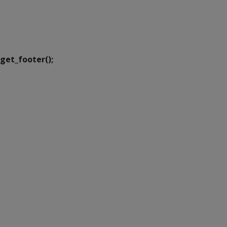
SETDIG | Secretaria-
Executiva de
Transformação Digital
get_footer();