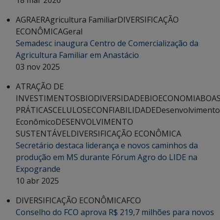
AGRAER
Agricultura Familiar
DIVERSIFICAÇÃO
ECONÔMICA
Geral
Semadesc inaugura Centro de Comercialização da
Agricultura Familiar em Anastácio
03 nov 2025
ATRAÇÃO DE
INVESTIMENTOS
BIODIVERSIDADE
BIOECONOMIA
BOA
PRÁTICAS
CELULOSE
CONFIABILIDADE
Desenvolvimento
Econômico
DESENVOLVIMENTO
SUSTENTÁVEL
DIVERSIFICAÇÃO ECONÔMICA
Secretário destaca liderança e novos caminhos da
produção em MS durante Fórum Agro do LIDE na
Expogrande
10 abr 2025
DIVERSIFICAÇÃO ECONÔMICA
FCO
Conselho do FCO aprova R$ 219,7 milhões para novos