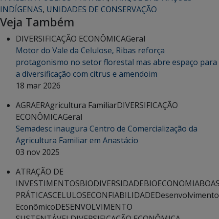
INDÍGENAS
,
UNIDADES DE CONSERVAÇÃO
Veja Também
DIVERSIFICAÇÃO ECONÔMICA
Geral
Motor do Vale da Celulose, Ribas reforça
protagonismo no setor florestal mas abre espaço para
a diversificação com citrus e amendoim
18 mar 2026
AGRAER
Agricultura Familiar
DIVERSIFICAÇÃO
ECONÔMICA
Geral
Semadesc inaugura Centro de Comercialização da
Agricultura Familiar em Anastácio
03 nov 2025
ATRAÇÃO DE
INVESTIMENTOS
BIODIVERSIDADE
BIOECONOMIA
BOA
PRÁTICAS
CELULOSE
CONFIABILIDADE
Desenvolvimento
Econômico
DESENVOLVIMENTO
SUSTENTÁVEL
DIVERSIFICAÇÃO ECONÔMICA