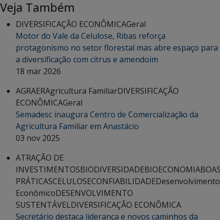
Veja Também
DIVERSIFICAÇÃO ECONÔMICA
Geral
Motor do Vale da Celulose, Ribas reforça
protagonismo no setor florestal mas abre espaço para
a diversificação com citrus e amendoim
18 mar 2026
AGRAER
Agricultura Familiar
DIVERSIFICAÇÃO
ECONÔMICA
Geral
Semadesc inaugura Centro de Comercialização da
Agricultura Familiar em Anastácio
03 nov 2025
ATRAÇÃO DE
INVESTIMENTOS
BIODIVERSIDADE
BIOECONOMIA
BOA
PRÁTICAS
CELULOSE
CONFIABILIDADE
Desenvolvimento
Econômico
DESENVOLVIMENTO
SUSTENTÁVEL
DIVERSIFICAÇÃO ECONÔMICA
Secretário destaca liderança e novos caminhos da