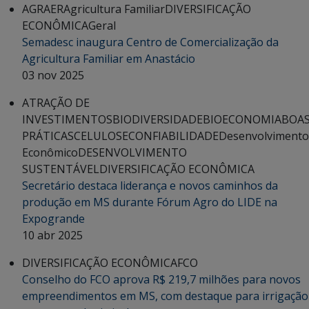
AGRAER
Agricultura Familiar
DIVERSIFICAÇÃO
ECONÔMICA
Geral
Semadesc inaugura Centro de Comercialização da
Agricultura Familiar em Anastácio
03 nov 2025
ATRAÇÃO DE
INVESTIMENTOS
BIODIVERSIDADE
BIOECONOMIA
BOA
PRÁTICAS
CELULOSE
CONFIABILIDADE
Desenvolvimento
Econômico
DESENVOLVIMENTO
SUSTENTÁVEL
DIVERSIFICAÇÃO ECONÔMICA
Secretário destaca liderança e novos caminhos da
produção em MS durante Fórum Agro do LIDE na
Expogrande
10 abr 2025
DIVERSIFICAÇÃO ECONÔMICA
FCO
Conselho do FCO aprova R$ 219,7 milhões para novos
empreendimentos em MS, com destaque para irrigação