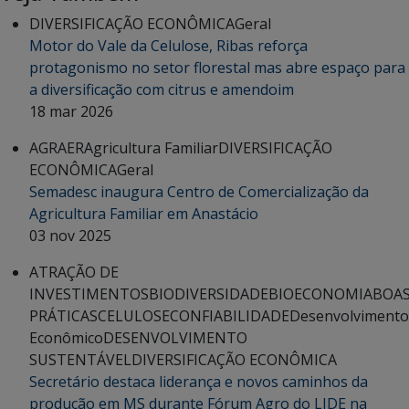
DIVERSIFICAÇÃO ECONÔMICA
Geral
Motor do Vale da Celulose, Ribas reforça
protagonismo no setor florestal mas abre espaço para
a diversificação com citrus e amendoim
18 mar 2026
AGRAER
Agricultura Familiar
DIVERSIFICAÇÃO
ECONÔMICA
Geral
Semadesc inaugura Centro de Comercialização da
Agricultura Familiar em Anastácio
03 nov 2025
ATRAÇÃO DE
INVESTIMENTOS
BIODIVERSIDADE
BIOECONOMIA
BOA
PRÁTICAS
CELULOSE
CONFIABILIDADE
Desenvolvimento
Econômico
DESENVOLVIMENTO
SUSTENTÁVEL
DIVERSIFICAÇÃO ECONÔMICA
Secretário destaca liderança e novos caminhos da
produção em MS durante Fórum Agro do LIDE na